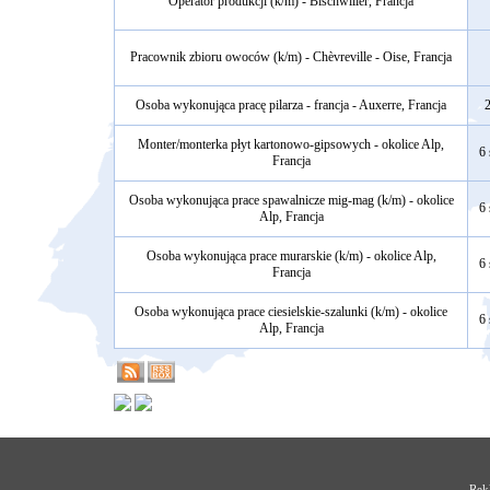
Operator produkcji (k/m) - Bischwiller, Francja
Pracownik zbioru owoców (k/m) - Chèvreville - Oise, Francja
Osoba wykonująca pracę pilarza - francja - Auxerre, Francja
2
Monter/monterka płyt kartonowo-gipsowych - okolice Alp,
6 
Francja
Osoba wykonująca prace spawalnicze mig-mag (k/m) - okolice
6 
Alp, Francja
Osoba wykonująca prace murarskie (k/m) - okolice Alp,
6 
Francja
Osoba wykonująca prace ciesielskie-szalunki (k/m) - okolice
6 
Alp, Francja
Rek