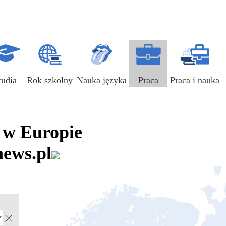
tudia
Rok szkolny
Nauka języka
Praca
Praca i nauka
a w Europie
news.pl