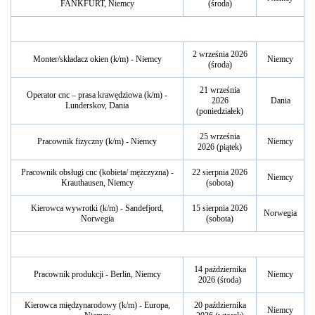
FANKFURT, Niemcy
(środa)
2 września 2026
Monter/składacz okien (k/m) - Niemcy
Niemcy
(środa)
21 września
Operator cnc – prasa krawędziowa (k/m) -
2026
Dania
Lunderskov, Dania
(poniedziałek)
25 września
Pracownik fizyczny (k/m) - Niemcy
Niemcy
2026 (piątek)
Pracownik obsługi cnc (kobieta/ mężczyzna) -
22 sierpnia 2026
Niemcy
Krauthausen, Niemcy
(sobota)
Kierowca wywrotki (k/m) - Sandefjord,
15 sierpnia 2026
Norwegia
Norwegia
(sobota)
14 października
Pracownik produkcji - Berlin, Niemcy
Niemcy
2026 (środa)
Kierowca międzynarodowy (k/m) - Europa,
20 października
Niemcy