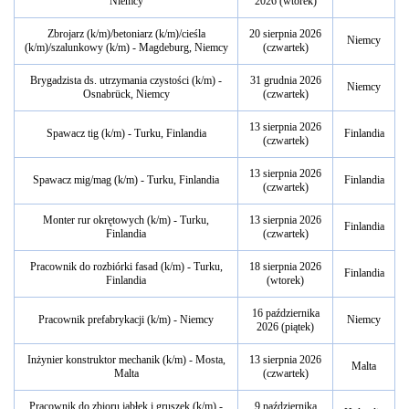
Niemcy
2026 (wtorek)
Zbrojarz (k/m)/betoniarz (k/m)/cieśla
20 sierpnia 2026
Niemcy
(k/m)/szalunkowy (k/m) - Magdeburg, Niemcy
(czwartek)
Brygadzista ds. utrzymania czystości (k/m) -
31 grudnia 2026
Niemcy
Osnabrück, Niemcy
(czwartek)
13 sierpnia 2026
Spawacz tig (k/m) - Turku, Finlandia
Finlandia
(czwartek)
13 sierpnia 2026
Spawacz mig/mag (k/m) - Turku, Finlandia
Finlandia
(czwartek)
Monter rur okrętowych (k/m) - Turku,
13 sierpnia 2026
Finlandia
Finlandia
(czwartek)
Pracownik do rozbiórki fasad (k/m) - Turku,
18 sierpnia 2026
Finlandia
Finlandia
(wtorek)
16 października
Pracownik prefabrykacji (k/m) - Niemcy
Niemcy
2026 (piątek)
Inżynier konstruktor mechanik (k/m) - Mosta,
13 sierpnia 2026
Malta
Malta
(czwartek)
Pracownik do zbioru jabłek i gruszek (k/m) -
9 października