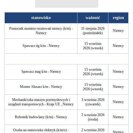
stanowisko
ważność
region
Pomocnik montera rusztowań niemcy (k/m) -
31 sierpnia 2026
Niemcy
Niemcy
(poniedziałek)
15 września
Spawacz tig k/m - Niemcy
Niemcy
2026 (wtorek)
15 września
Spawacz mag k/m - Niemcy
Niemcy
2026 (wtorek)
15 września
Monter /ślusarz k/m - Niemcy
Niemcy
2026 (wtorek)
Mechanik/czka maszyn przemysłowych i
3 września 2026
Niemcy
urządzeń transportowych - Kraje UE , Niemcy
(czwartek)
2 września 2026
Robotnik budowlany (k/m) - Niemcy
Niemcy
(środa)
Osoba na stanowisku elektryk (k/m/o) -
2 września 2026
Niemcy