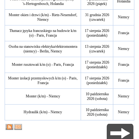
Holandia
’s-Hertogenbosch, Holandia
2026 (piątek)
Monter okien i drzwi (k/m) - Rietz-Neuendorf,
31 grudnia 2026
Niemcy
Niemcy
(czwartek)
Tłumacz języka francuskiego na budowie k/m
17 sierpnia 2026
Francja
(o) - Paris, Francja
(poniedziałek)
Osoba na stanowisku elektryka/elektromontera
13 sierpnia 2026
Niemcy
(niemcy) - Berlin, Niemcy
(czwartek)
17 sierpnia 2026
Monter rusztowań k/m (o) - Paris, Francja
Francja
(poniedziałek)
Monter izolacji przemysłowych k/m (o) - Paris,
17 sierpnia 2026
Francja
Francja
(poniedziałek)
10 października
Monter (k/m) - Niemcy
Niemcy
2026 (sobota)
10 października
Hydraulik (k/m) - Niemcy
Niemcy
2026 (sobota)