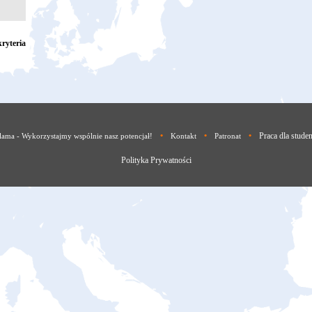
ryteria
•
•
•
Praca dla stude
lama - Wykorzystajmy wspólnie nasz potencjał!
Kontakt
Patronat
Polityka Prywatności