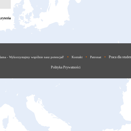
ryteria
•
•
•
Praca dla stude
lama - Wykorzystajmy wspólnie nasz potencjał!
Kontakt
Patronat
Polityka Prywatności